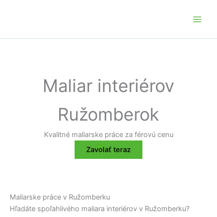
Preskočiť
na
obsah
Maliar interiérov
Ružomberok
Kvalitné maliarske práce za férovú cenu
Zavolať teraz
Maliarske práce v Ružomberku
Hľadáte spoľahlivého maliara interiérov v Ružomberku?